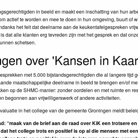
ngsgerechtigden in beeld en maakt een inschatting van hun arbei
 actief te worden en mee te doen in hun omgeving, buurt of wijk
anks het feit dat deelname aan de keukentafelgespreken vrijw
 dat alle klanten erg tevreden zijn met het gesprek en dat onze
 kunnen schetsen.
en over 'Kansen in Kaart
rekken met 5.000 bijstandsgerechtigden die al langere tijd
ande maatschappelijke deelname in beeld te brengen en/of mens
kken op de SHMC-manier: zonder oordelen en met ruimte en respec
 begonnen aan vrijwilligerswerk of andere activiteiten.
valuatie in het college van de gemeente Groningen meldt belei
d: “maak van de brief aan de raad over KiK een trotsere en 
at het college trots en positief is op al die mensen met een