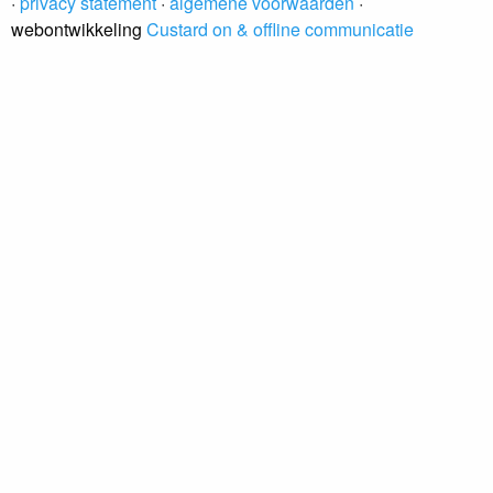
·
privacy statement
·
algemene voorwaarden
·
webontwikkeling
Custard on & offline communicatie